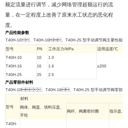
额定流量进行调节，减少网络管理超额运行的流
量，在一定程度上改善了原来水工状态的恶化程
度。
产品性能参数
T40H-10、T40H-16、T40H-25 型手动调节阀主要性能参
型号
PN
工作压力/MPa
适用温度/℃
T40H-10
10
1.0
T40H-16
16
1.6
≤200
T40H-25
25
2.5
产品零部件材料
T40H-10、T40H-16、T40H-25 型手动调节阀零部
材料
型号
阀体、阀盖、填料压盖、
阀杆、阀瓣密封圈
指示盘、
手轮
T40H-